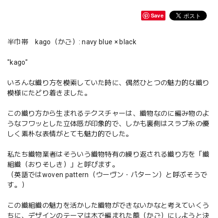
Save
半巾帯 kago（かご）: navy blue × black
"kago"
いろんな織り方を模索していた時に、偶然ひとつの魅力的な織り
模様にたどり着きました。
この織り方から生まれるテクスチャーは、織物なのに編み物のよ
うなフワッとした立体感が印象的で、しかも裏側はスラブ糸の優
しく素朴な表情がとても魅力的でした。
私たち織物業者はそういう織物特有の繰り返される織り方を「織
組織（おりそしき）」と呼びます。
（英語ではwoven pattern（ウーヴン・パターン）と呼ぶそうで
す。）
この織組織の魅力を活かした織物ができないかなと考えていくう
ちに、デザインのテーマは木で編まれた籠（かご）にしようと決