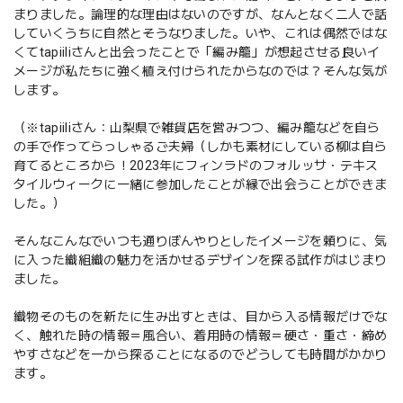
まりました。論理的な理由はないのですが、なんとなく二人で話
していくうちに自然とそうなりました。いや、これは偶然ではな
くてtapiiliさんと出会ったことで「編み籠」が想起させる良いイ
メージが私たちに強く植え付けられたからなのでは？そんな気が
します。
（※tapiiliさん：山梨県で雑貨店を営みつつ、編み籠などを自ら
の手で作ってらっしゃるご夫婦（しかも素材にしている柳は自ら
育てるところから！2023年にフィンラドのフォルッサ・テキス
タイルウィークに一緒に参加したことが縁で出会うことができま
した。）
そんなこんなでいつも通りぼんやりとしたイメージを頼りに、気
に入った織組織の魅力を活かせるデザインを探る試作がはじまり
ました。
織物そのものを新たに生み出すときは、目から入る情報だけでな
く、触れた時の情報＝風合い、着用時の情報＝硬さ・重さ・締め
やすさなどを一から探ることになるのでどうしても時間がかかり
ます。