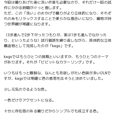
今回は織りあげた後に洗い作業も必要なので、それだけ一回の試
作にかかる時間がぐっと増します。
ただ、この「洗い」のおかげで織りがより立体的になり、それぞ
れの糸もリラックスすることで柔らかな風合いになり、織物が持
つ世界観が明確になります。
（3歩進んで2歩下がったつもりが、実は1歩も進んでなかった
り、といったような）試行錯誤を繰り返しながら、具体的な立体
構造物として完成したのが「kago」です。
kagoではもうひとつの挑戦といいますか、もうひとつのテーマ
があります。それが「ビビットなカラーリング」です。
いつもはもっと曖昧な、なんとも形容しがたい色味が多いOLNで
すが、kagoでは明確に色の意思を出そうと決めていました。
少し元気のでるような色。
一色だけでアクセントになる。
十分に存在感のある織りだからシンプルでも成立する色。