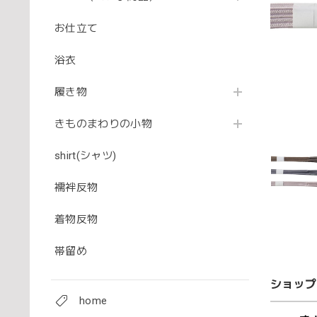
お仕立て
浴衣
履き物
きものまわりの小物
shirt(シャツ)
襦袢反物
着物反物
帯留め
ショップ
home