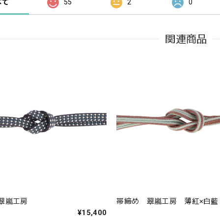
べて
55
2
0
関連商品
翠嵐工房
帯締め 翠嵐工房 薄紅×白藍
¥15,400