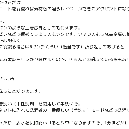
かけるだけ。
コートを羽織れば素材感の違うレイヤーができてアクセントにな
る。
ガンのような上着感覚としても使えます。
ピンなどで留めてしまうのもラクです。シャツのような高密度の
ご心配なく。
に羽織る場合は8センチくらい（適当です）折り返してあげると
にお太鼓もしっかり隠せますので、きちんと羽織っている感もあ
入れ方法 ---
洗うことができます。
着洗い（中性洗剤）を使用して手洗いで。
ネットに入れて洗濯機の一番優しい（手洗い）モードなどで洗濯
ったり、脱水を長時間かけるとシワになりますので、1分ほどか