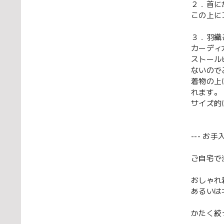
２．首に
この上に
３．羽織
カーディ
ストール
ないので
着物の上
れます。
サイズ的
--- お手
ご自宅で
おしゃれ
あるいは
かたく絞