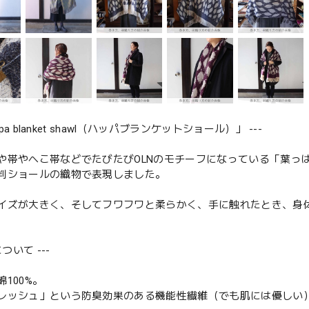
appa blanket shawl（ハッパブランケットショール）」 ---
や帯やへこ帯などでたびたびOLNのモチーフになっている「葉っ
判ショールの織物で表現しました。
イズが大きく、そしてフワフワと柔らかく、手に触れたとき、身
について ---
100%。
レッシュ」という防臭効果のある機能性繊維（でも肌には優しい