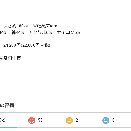
長さ約180㎝ ※幅約70cm
4% 綿44% アクリル6% ナイロン6%
4,200円(22,000円＋税)
馬県桐生市
の評価
べて
55
2
0