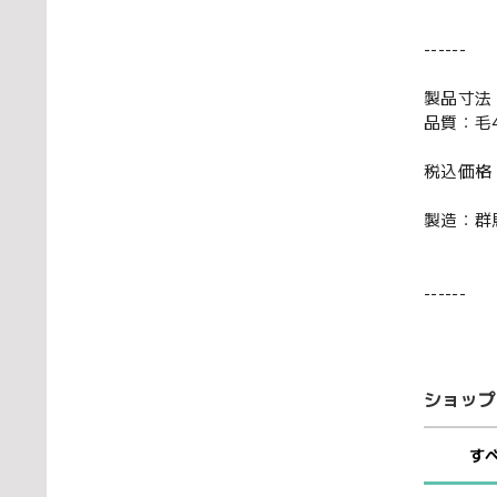
------
製品寸法：
品質：毛4
税込価格：2
製造：群
------
ショップ
す