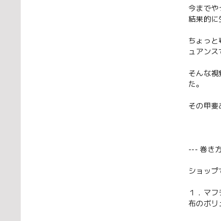
今までや
結果的に
ちょっと
ュアンス
そんな視
た。
その甲斐
--- 巻き
ショップ
１．マフ
布のボリ