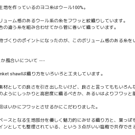
生地を作っているのヨコ糸はウール100%。
リューム感のあるウール系の糸をフワッと紋織りしています。
色の違う糸を組み合わせてから管に巻いて織っています。
物づくりのポイントになったのが、このボリューム感のある糸を
りとか風合いについて ---
 blanket shawlは織り方をいろいろと工夫しています。
素材としての良さを引き出したいけど、良さと言ってももいろん
のようにしっかりと高密度に織るべきか、あるいはよりフワッと
回はいかにフワッとさせるかにこだわりました。
ベースとなる生地部分を優しく魅力的にみせる織り方と、葉っぱ
インとしても整理されている、という３点がいい塩梅で共存でき