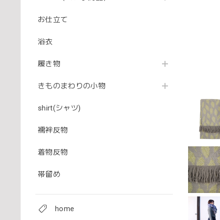
お仕立て
浴衣
履き物
きものまわりの小物
shirt(シャツ)
襦袢反物
着物反物
帯留め
home