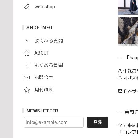
web shop
SHOP INFO
よくある質問
ABOUT
--- 「h
よくある質問
八寸なご
お問合せ
今回は大
月刊OLN
厚手でサ
NEWSLETTER
--- 素材
登録
タテ糸は綿
「ロンフ