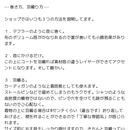
--- 巻き方、羽織り方 ---
ショップではいつも３つの方法を説明してます。
１．マフラーのように首に巻く。
布のボリューム感がかなりあるので誰が巻いても小顔効果があり
ます。
２．首にかけるだけ。
この上にコートを羽織れば素材感の違うレイヤーができてアクセ
ントになります。そして暖かい。
３．羽織る。
カーディガンのような上着感覚としても使えます。
ストールピンなどで留めてしまうのもラクです。シャツのような
高密度の織物ではないので、ピンで穴を空けても跡が残ることも
ないのでご心配なく。
着物の上に羽織る場合は8センチくらい（適当です）折り返して
あげると、襟を作ることができるので「丁寧な雰囲気」が感じら
れます。
サイズ的にお太鼓もしっかり隠せますので、きちんと羽織ってい