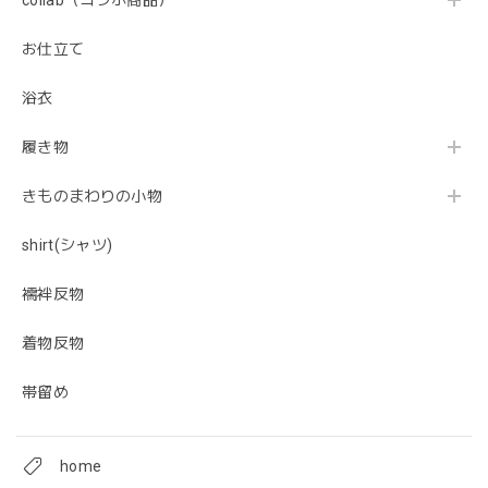
collab（コラボ商品）
お仕立て
浴衣
履き物
きものまわりの小物
shirt(シャツ)
襦袢反物
着物反物
帯留め
home