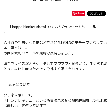
Save
--- 「happa blanket shawl（ハッパブランケットショール）」 --
-
八寸なごや帯やへこ帯などでたびたびOLNのモチーフになってい
る「葉っぱ」。
今回は大判ショールの織物で表現しました。
厚手でサイズが大きく、そしてフワフワと柔らかく、手に触れた
とき、身体に巻いたときに心地よく感じられます。
--- 素材について ---
タテ糸は綿100%。
「ロンフレッシュ」という防臭効果のある機能性繊維（でも肌に
は優しい）を使っています。